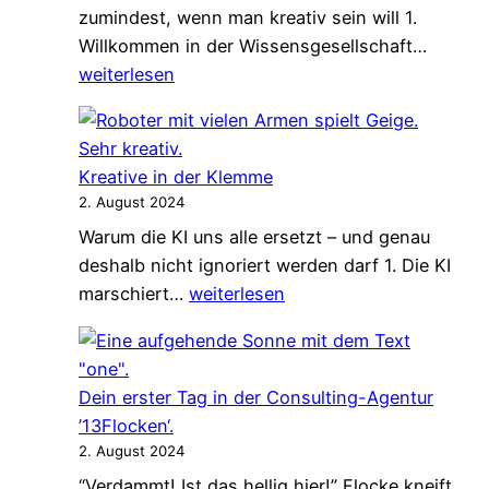
zumindest, wenn man kreativ sein will 1.
Zunge
Willkommen in der Wissensgesellschaft…
mit
weiterlesen
dem
Unbek
Kreative in der Klemme
2. August 2024
Warum die KI uns alle ersetzt – und genau
deshalb nicht ignoriert werden darf 1. Die KI
Kreative
marschiert…
weiterlesen
in
der
Klemme
Dein erster Tag in der Consulting-Agentur
’13Flocken‘.
2. August 2024
“Verdammt! Ist das hellig hier!” Flocke kneift