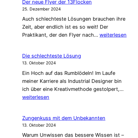
Der neue Flyer der 13Flocken
25. Dezember 2024
Auch schlechteste Lösungen brauchen ihre
Zeit, aber endlich ist es so weit! Der
Der
Praktikant, der den Flyer nach…
weiterlesen
neue
Flyer
Die schlechteste Lösung
der
13. Oktober 2024
13Flocken
Ein Hoch auf das Rumblödeln! Im Laufe
meiner Karriere als Industrial Designer bin
Die
ich über eine Kreativmethode gestolpert,…
schle
weiterlesen
Lösu
Zungenkuss mit dem Unbekannten
13. Oktober 2024
Warum Unwissen das bessere Wissen ist –