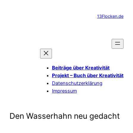
Zum
Inhalt
13Flocken.de
springen
Beiträge über Kreativität
Projekt – Buch über Kreativität
Datenschutzerklärung
Impressum
Den Wasserhahn neu gedacht